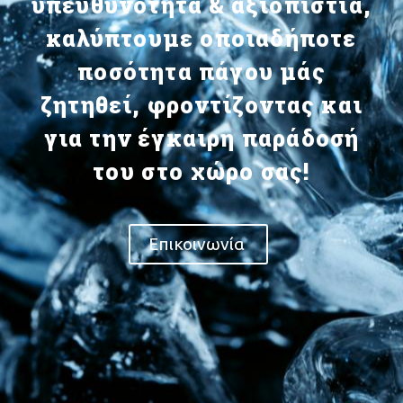
υπευθυνότητα & αξιοπιστία,
καλύπτουμε οποιαδήποτε
ποσότητα πάγου μάς
ζητηθεί, φροντίζοντας και
για την έγκαιρη παράδοσή
του στο χώρο σας!
Επικοινωνία